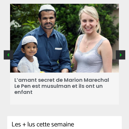
B
a
L’amant secret de Marion Marechal
r
Le Pen est musulman et ils ont un
enfant
Les + lus cette semaine