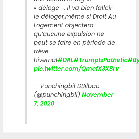
« déloge ». Il va bien falloir
le déloger,même si Droit Au
Logement objectera
qu’aucune expulsion ne
peut se faire en période de
trêve
hivernal
#DAL
#TrumpIsPathetic
#By
pic.twitter.com/QmefX3X8rv
— Punchingbil DBilbao
(@punchingbil)
November
7, 2020