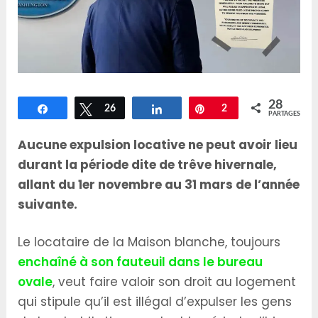
28
Partagez
Tweetez
26
Partagez
Épingle
2
PARTAGES
Aucune expulsion locative ne peut avoir lieu
durant la période dite de trêve hivernale,
allant du 1er novembre au 31 mars de l’année
suivante.
Le locataire de la Maison blanche, toujours
enchaîné à son fauteuil dans le bureau
ovale
, veut faire valoir son droit au logement
qui stipule qu’il est illégal d’expulser les gens