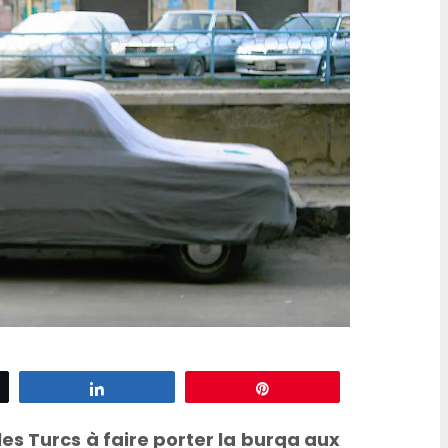
d’escargots
z
Partagez
Épingle
s Turcs à faire porter la burqa aux