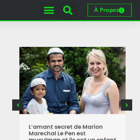
À Propos
B
g
L’amant secret de Marion
i
Marechal Le Pen est
s
musulman et ils ont un enfant