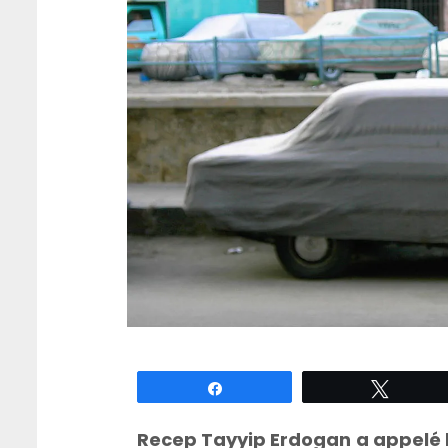
Partagez
Tweete
Recep Tayyip Erdogan a appelé le