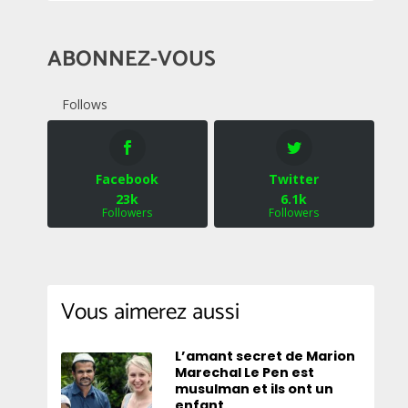
ABONNEZ-VOUS
Follows
Facebook
Twitter
23k
6.1k
Followers
Followers
Vous aimerez aussi
L’amant secret de Marion
Marechal Le Pen est
musulman et ils ont un
enfant