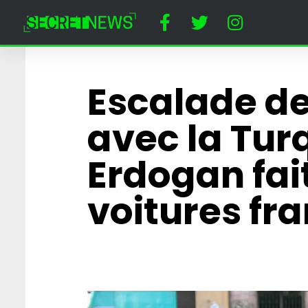
Escalade de
avec la Turq
Erdogan fait
voitures fra
« Papy toi même 
affrontera Prigo
combat de MMA
Cirque du Kreml