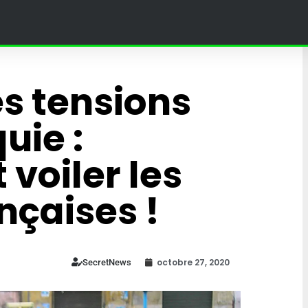
s tensions
uie :
 voiler les
nçaises !
! » – Poutine
octobre 27, 2020
SecretNews
jine dans un
 au Grand
Ce village en Bourgogne
in à Moscou
organise des courses à do