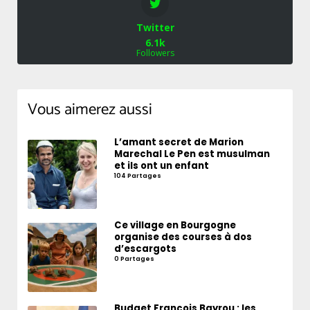
Twitter
6.1k
Followers
Vous aimerez aussi
L’amant secret de Marion
Marechal Le Pen est musulman
et ils ont un enfant
104 Partages
Ce village en Bourgogne
organise des courses à dos
d’escargots
0 Partages
Budget François Bayrou : les