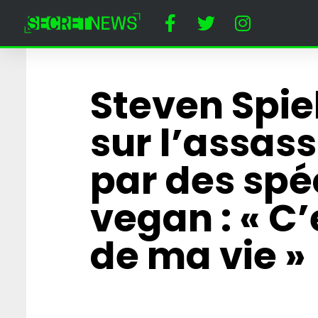
Steven Spiel
sur l’as­sas­s
par des spé
vegan : « C
de ma vie »
« Papy toi même 
affrontera Prigo
combat de MMA
Cirque du Kreml