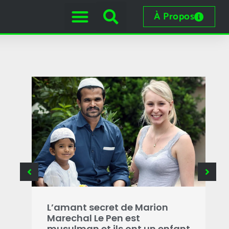
À Propos
B
g
L’amant secret de Marion
i
Marechal Le Pen est
s
musulman et ils ont un enfant