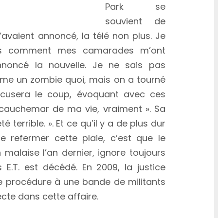
Park se
souvient de
avaient annoncé, la télé non plus. Je
pas comment mes cama­rades m’ont
annoncé la nouvelle. Je ne sais pas
me un zombie quoi, mais on a tourné
 accu­sera le coup, évoquant avec ces
 cauche­mar de ma vie, vrai­ment ». Sa
té terrible. ». Et ce qu’il y a de plus dur
e refer­mer cette plaie, c’est que le
n malaise l’an dernier, ignore toujours
 E.T. est décé­dé. En 2009, la justice
de procédure à une bande de militants
cte dans cette affaire.