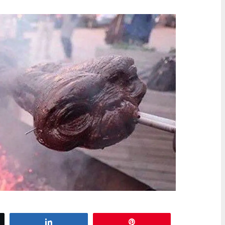
d’escargots
z
Partagez
Épingle