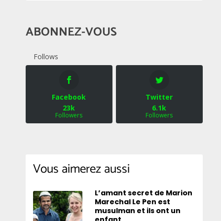
ABONNEZ-VOUS
Follows
Facebook
Twitter
23k
6.1k
Followers
Followers
Vous aimerez aussi
L’amant secret de Marion
Marechal Le Pen est
musulman et ils ont un
enfant