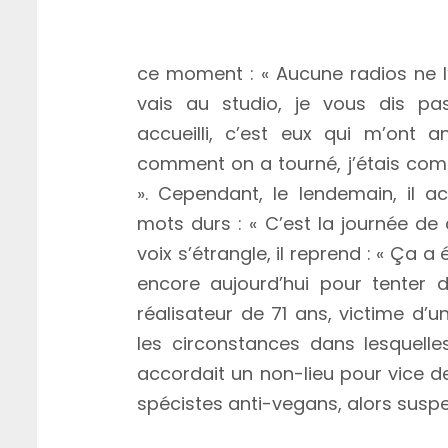
ce moment : « Aucune radios ne l’
vais au studio, je vous dis 
accueilli, c’est eux qui m’ont 
comment on a tourné, j’étais com
». Cepen­dant, le lende­main, il
mots durs : « C’est la jour­née de
voix s’étrangle, il reprend : « Ça a é
encore aujourd’­hui pour tenter d
réalisateur de 71 ans, victime d’u
les circons­tances dans lesquelles
accor­dait un non-lieu pour vice 
spécistes anti-vegans, alors suspe