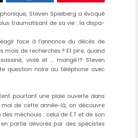
éphonique, Steven Spielberg a évoqué
lus trau­ma­ti­sant de sa vie : la dispa­
éagir face à l’an­nonce du décès de
 des mois de recherches ? Et pire, quand
sas­si­né, violé et … mangé !? Steven
te ques­tion noire au téléphone avec
stent pour­tant une plaie ouverte dans
 04 mai de cette année-là, on découvre
 des méchouis : celui de E.T et de son
 en partie dévorés par des spécistes