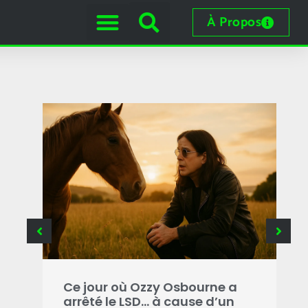
À Propos
e
 les
Ce jour où Ozzy Osbourne a
C
arrêté le LSD… à cause d’un
o