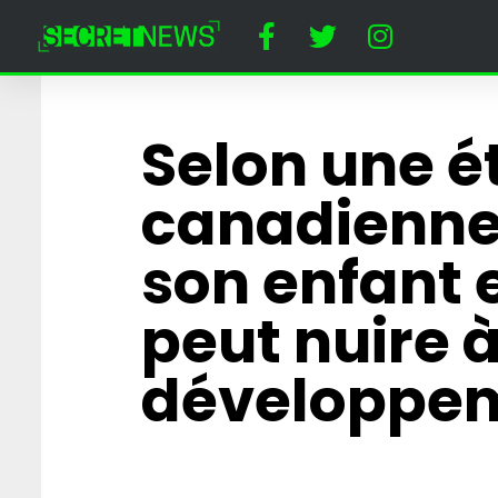
Selon une é
canadienne
son enfant 
peut nuire 
développe
Horreur à Disney
un dératiseur a
employée cost
Minnie Mouse