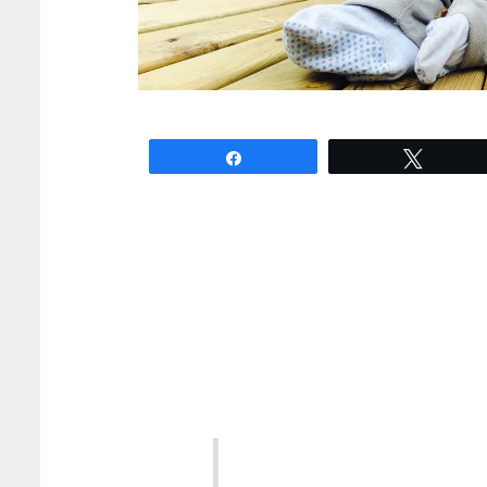
Partagez
Tweete
« Trop mignoooooon » le petit 
ou le manteau coccinelle ? Ou
la prestigieuse université de 
enfant en animal (sauvage ou
et régulière pourrait nuir
croissance intellectuelle.
« Le jeune enfant est