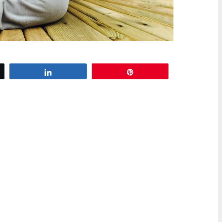
z
Partagez
Épingle
pyjama avec les oreilles de lapin
i mais … Selon ces chercheurs de
Kalatopec, au Canada, déguiser son
 domestique) de manière répétée
e à son développement et à sa
 en apprentissage au sein de