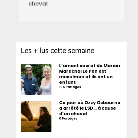
cheval
d
Les + lus cette semaine
L’amant secret de Marion
Marechal Le Pen est
musulman et ils ont un
enfant
104 Partages
Ce jour où Ozzy Osbourne
a arrêté le LSD… à cause
d’un cheval
0 Partages