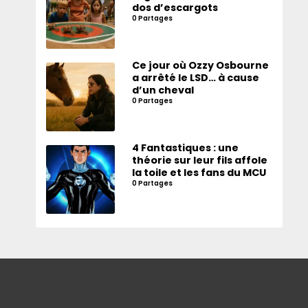
dos d’escargots
0 Partages
Ce jour où Ozzy Osbourne
a arrêté le LSD… à cause
d’un cheval
0 Partages
4 Fantastiques : une
théorie sur leur fils affole
la toile et les fans du MCU
0 Partages