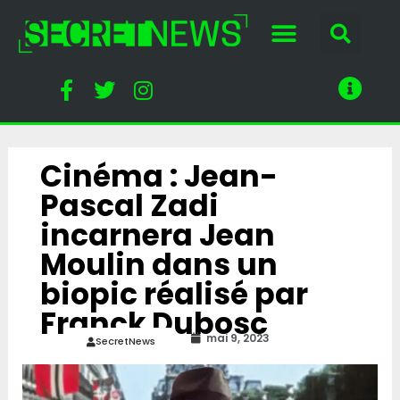
Cinéma : Jean-
Pascal Zadi
incarnera Jean
Moulin dans un
biopic réalisé par
Franck Dubosc
mai 9, 2023
SecretNews