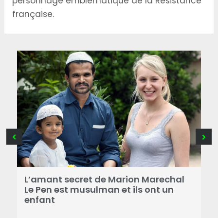
personnage emblématique de la Résistance
française.
B
a
L’amant secret de Marion Marechal
r
Le Pen est musulman et ils ont un
enfant