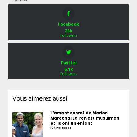
Facebook
23k
Followers
Twitter
6.1k
Followers
Vous aimerez aussi
L’amant secret de Marion
Marechal Le Pen est musulman
et ils ont un enfant
104 Partages