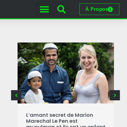
À Propos
B
g
L’amant secret de Marion
i
Marechal Le Pen est
s
musulman et ils ont un enfant