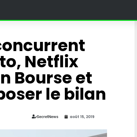
concurrent
to, Netflix
en Bourse et
oser le bilan
! » – Poutine
août 15, 2019
SecretNews
jine dans un
 au Grand
Ce village en Bourgogne
in à Moscou
organise des courses à do