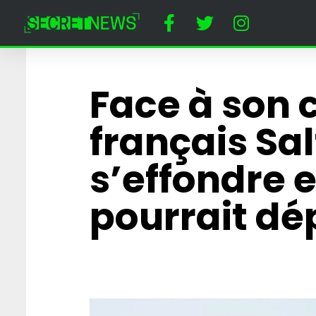
Face à son 
français Sal
s’effondre 
pourrait dép
« Papy toi même 
affrontera Prigo
combat de MMA
Cirque du Kreml