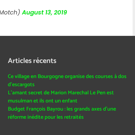
sMotch)
August 13, 2019
Articles récents
Ce village en Bourgogne organise des courses à dos
d’escargots
L’amant secret de Marion Marechal Le Pen est
musulman et ils ont un enfant
Budget François Bayrou : les grands axes d’une
réforme inédite pour les retraités