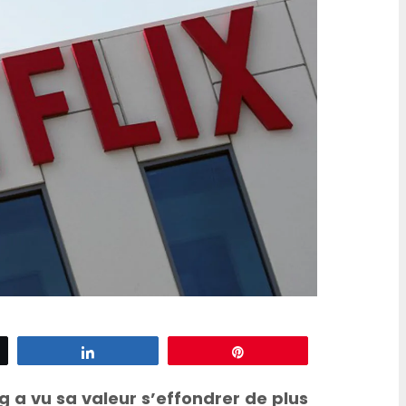
d’escargots
z
Partagez
Épingle
 a vu sa valeur s’effondrer de plus