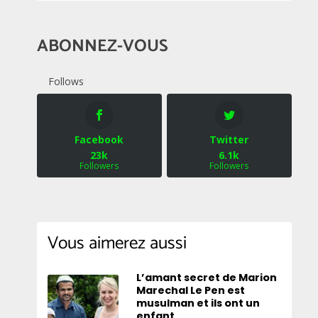
ABONNEZ-VOUS
Follows
Facebook
Twitter
23k
6.1k
Followers
Followers
Vous aimerez aussi
L’amant secret de Marion
Marechal Le Pen est
musulman et ils ont un
enfant