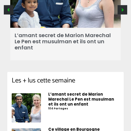
B
a
L’amant secret de Marion Marechal
r
Le Pen est musulman et ils ont un
enfant
Les + lus cette semaine
L’amant secret de Marion
Marechal Le Pen est musulman
et ils ont un enfant
104 Partages
Ce village en Bourgogne