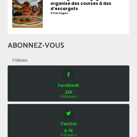
organise des courses à dos
d’escargots
0 Partages
ABONNEZ-VOUS
Follows
Facebook
23k
Followers
Twitter
6.1k
Followers