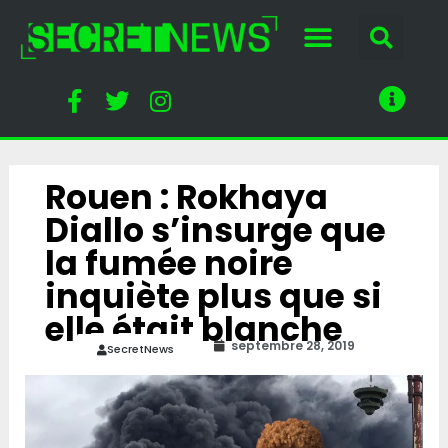
Rouen : Rokhaya
Diallo s’insurge que
la fumée noire
inquiète plus que si
elle était blanche
septembre 28, 2019
SecretNews