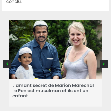
conclu.
B
a
L’amant secret de Marion Marechal
r
Le Pen est musulman et ils ont un
enfant