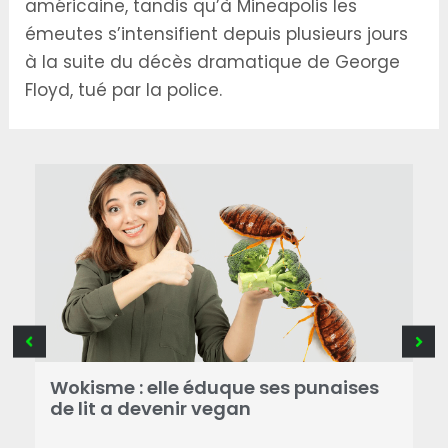
américaine, tandis qu’à Mineapolis les
émeutes s’intensifient depuis plusieurs jours
à la suite du décès dramatique de George
Floyd, tué par la police.
Wokisme : elle éduque ses punaises
P
de lit a devenir vegan
d
 à
s
e