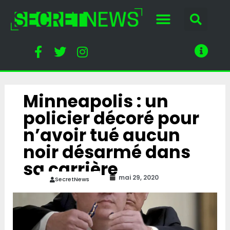
Minneapolis : un
policier décoré pour
n’avoir tué aucun
noir désarmé dans
sa carrière
mai 29, 2020
SecretNews