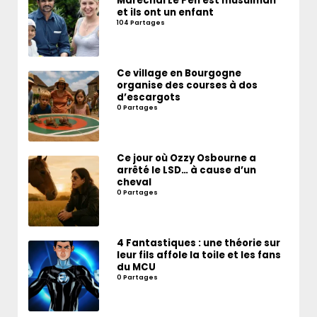
Marechal Le Pen est musulman
et ils ont un enfant
104 Partages
Ce village en Bourgogne
organise des courses à dos
d’escargots
0 Partages
Ce jour où Ozzy Osbourne a
arrêté le LSD… à cause d’un
cheval
0 Partages
4 Fantastiques : une théorie sur
leur fils affole la toile et les fans
du MCU
0 Partages