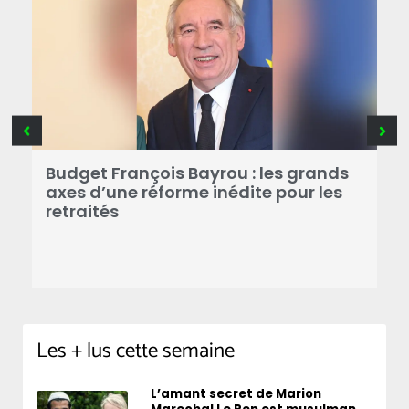
R
Budget François Bayrou : les grands
N
axes d’une réforme inédite pour les
M
retraités
d
Les + lus cette semaine
L’amant secret de Marion