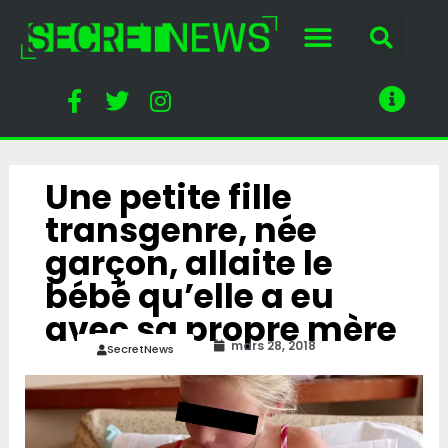
Une petite fille
transgenre, née
garçon, allaite le
bébé qu’elle a eu
avec sa propre mère
mars 28, 2018
SecretNews