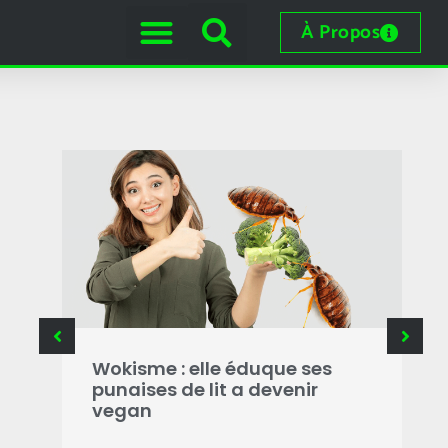
À Propos
Wokisme : elle éduque ses
P
Aya
punaises de lit a devenir
F
une
vegan
p