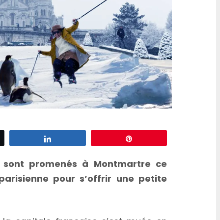
J.O
z
Partagez
Épingle
e sont promenés à Montmartre ce
arisienne pour s’offrir une petite