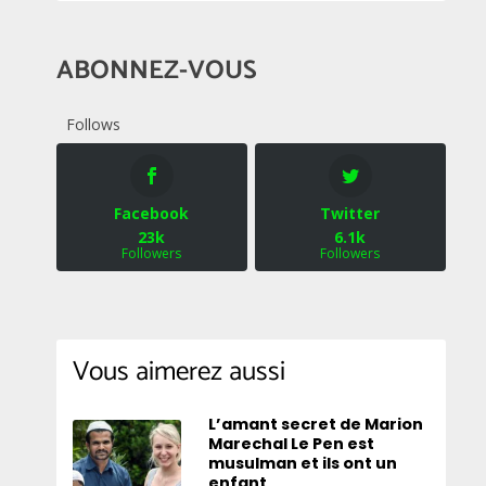
ABONNEZ-VOUS
Follows
Facebook
Twitter
23k
6.1k
Followers
Followers
Vous aimerez aussi
L’amant secret de Marion
Marechal Le Pen est
musulman et ils ont un
enfant