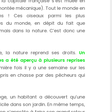
la capitale française s’est muée en
remontée mécanique). Tout le monde en
ins ! Ces oiseaux parmi les plus
és du monde, en dépit du fait que
mais dans la nature. C’est donc une
, la nature reprend ses droits.
Un
s a été aperçu à plusieurs reprises
mière fois il y a une semaine sur les
té pris en chasse par des pêcheurs qui
ège, un habitant a découvert qu’une
micile dans son jardin. En même temps,
ion s’apprête à faire son grand retour