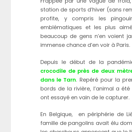
Frappée par une vague de froid, 
station de sports d’hiver (sans 
profite, y compris les pingou
emblématiques et les plus aim
beaucoup de gens n’en voient ja
immense chance d’en voir à Paris.
Depuis le début de la pandémie
crocodile de près de deux mètre
dans le Tarn
. Repéré pour la pre
bords de la rivière, l’animal a é
ont essayé en vain de le capturer.
En Belgique, en périphérie de Li
famille de pangolins avait élu do
les chercheurs annoncent que le l