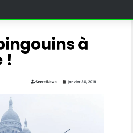
 pingouins à
 !
janvier 30, 2019
SecretNews
Restrictions budgétaires : 
Bayrou : les
Nakamura remplacée par 
une réforme
boîte à Meuh pour la
retraités
cérémonie d’ouverture des