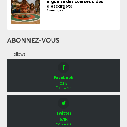
organise des courses à dos
d’escargots
0 Partages
ABONNEZ-VOUS
Follows
Facebook
23k
Followers
Twitter
6.1k
Followers