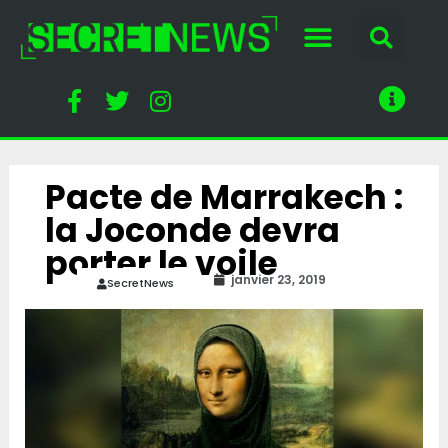
Pacte de Marrakech :
la Joconde devra
porter le voile
janvier 23, 2019
SecretNews