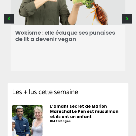
Wokisme : elle éduque ses punaises
P
de lit a devenir vegan
d
 à
s
e
Les + lus cette semaine
L’amant secret de Marion
Marechal Le Pen est musulman
et ils ont un enfant
104 Partages