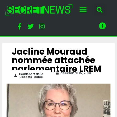
Jacline Mouraud
nommée attachée
parlementaire LREM
décembre 15, 2018
Heudebert de la
Biscotte-Dorée