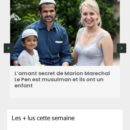
B
a
L’amant secret de Marion Marechal
r
Le Pen est musulman et ils ont un
enfant
Les + lus cette semaine