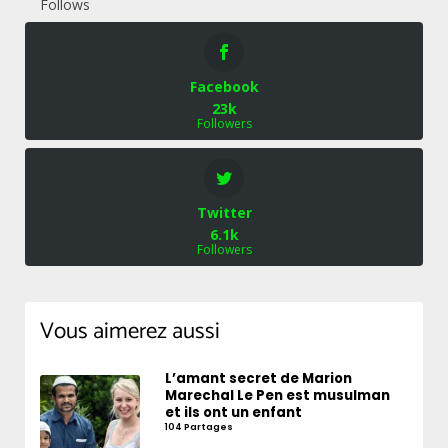
Follows
Facebook
23k
Followers
Twitter
6.1k
Followers
Vous aimerez aussi
L’amant secret de Marion
Marechal Le Pen est musulman
et ils ont un enfant
104 Partages