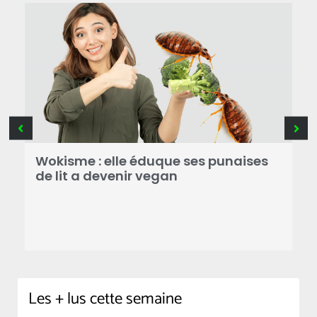
Wokisme : elle éduque ses punaises
P
de lit a devenir vegan
d
 à
s
e
Les + lus cette semaine