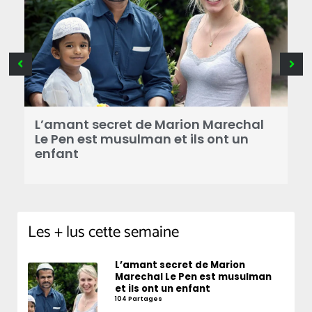
B
a
L’amant secret de Marion Marechal
r
Le Pen est musulman et ils ont un
enfant
Les + lus cette semaine
L’amant secret de Marion
Marechal Le Pen est musulman
et ils ont un enfant
104 Partages