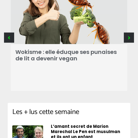
Wokisme : elle éduque ses punaises
P
de lit a devenir vegan
d
 à
s
e
Les + lus cette semaine
L’amant secret de Marion
Marechal Le Pen est musulman
et ils ont un enfant