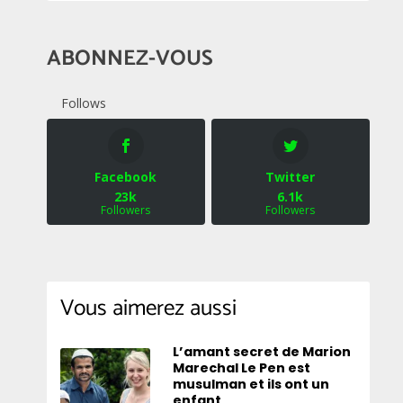
ABONNEZ-VOUS
Follows
Facebook
Twitter
23k
6.1k
Followers
Followers
Vous aimerez aussi
L’amant secret de Marion
Marechal Le Pen est
musulman et ils ont un
enfant