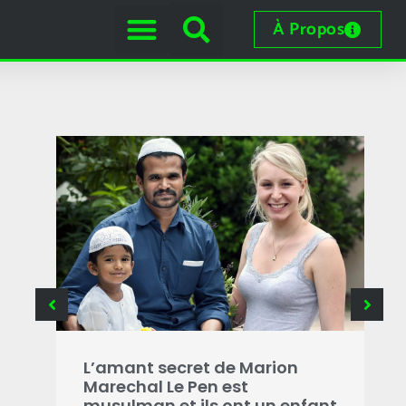
À Propos
B
g
L’amant secret de Marion
i
Marechal Le Pen est
s
musulman et ils ont un enfant