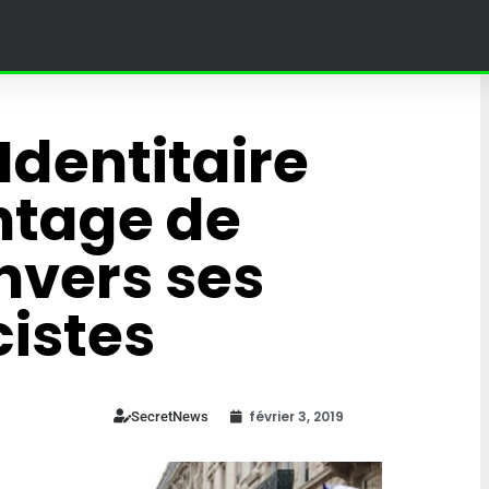
Identitaire
ntage de
nvers ses
cistes
! » – Poutine
février 3, 2019
SecretNews
jine dans un
 au Grand
Ce village en Bourgogne
in à Moscou
organise des courses à do