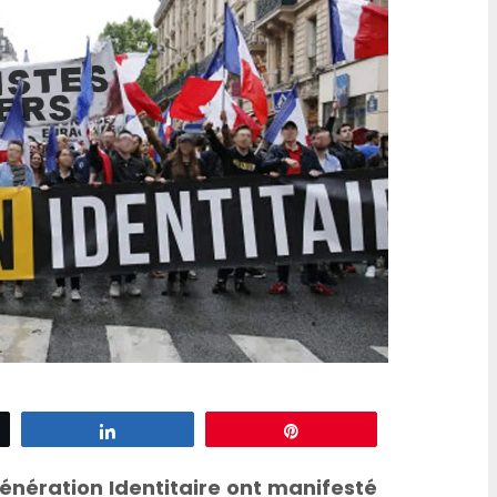
d’escargots
z
Partagez
Épingle
nération Identitaire ont manifesté