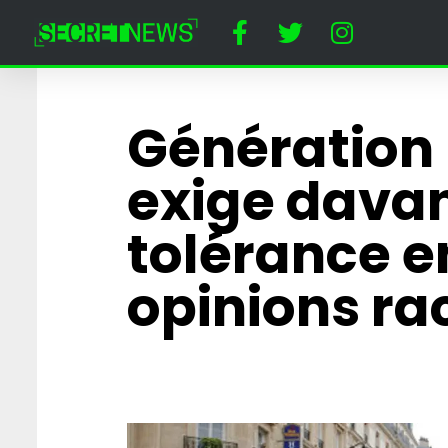
Génération 
exige dava
tolérance e
opinions ra
« Papy toi même 
affrontera Prigo
combat de MMA
Cirque du Kreml