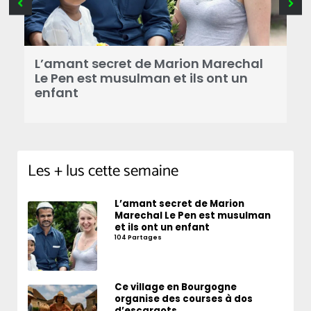
B
a
L’amant secret de Marion Marechal
r
Le Pen est musulman et ils ont un
enfant
Les + lus cette semaine
L’amant secret de Marion
Marechal Le Pen est musulman
et ils ont un enfant
104 Partages
Ce village en Bourgogne
organise des courses à dos
d’escargots