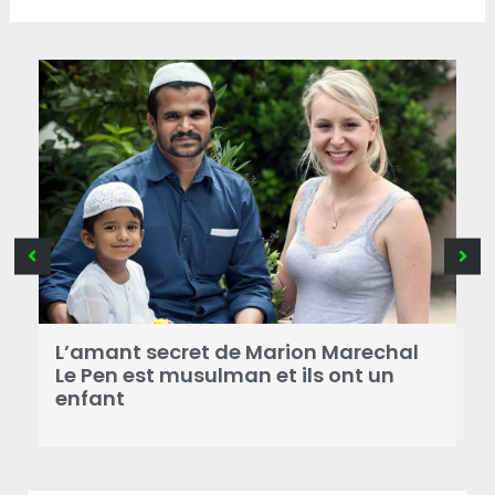
B
a
L’amant secret de Marion Marechal
r
Le Pen est musulman et ils ont un
enfant