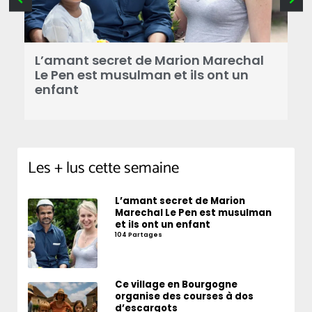
B
a
L’amant secret de Marion Marechal
r
Le Pen est musulman et ils ont un
enfant
Les + lus cette semaine
L’amant secret de Marion
Marechal Le Pen est musulman
et ils ont un enfant
104 Partages
Ce village en Bourgogne
organise des courses à dos
d’escargots