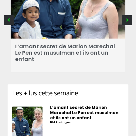
B
a
L’amant secret de Marion Marechal
r
Le Pen est musulman et ils ont un
enfant
Les + lus cette semaine
L’amant secret de Marion
Marechal Le Pen est musulman
et ils ont un enfant
104 Partages