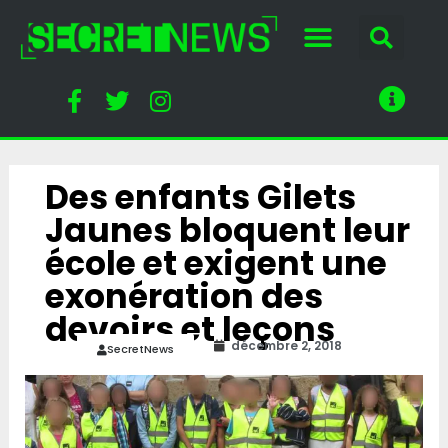
Des enfants Gilets
Jaunes bloquent leur
école et exigent une
exonération des
devoirs et leçons
décembre 2, 2018
SecretNews