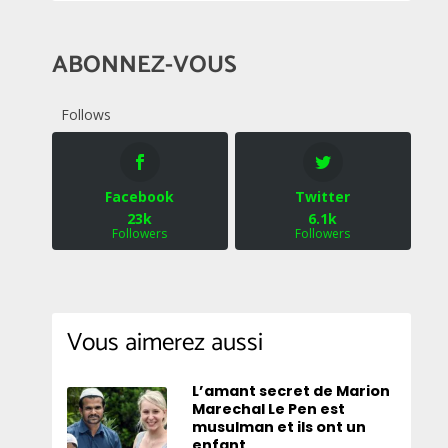
ABONNEZ-VOUS
Follows
Facebook
Twitter
23k
6.1k
Followers
Followers
Vous aimerez aussi
L’amant secret de Marion
Marechal Le Pen est
musulman et ils ont un
enfant