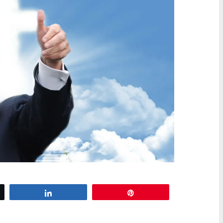
J.O
z
Partagez
Épingle
 milieux catholiques : Le pape