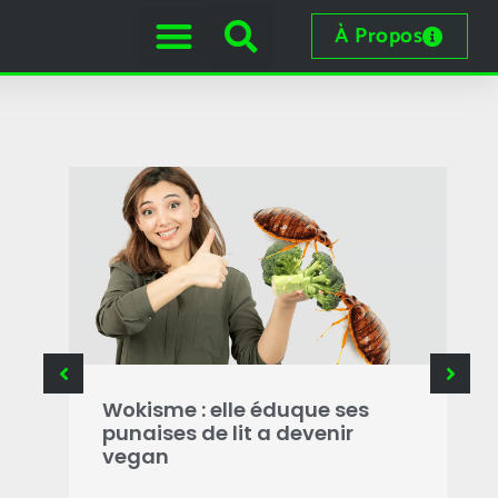
À Propos
Wokisme : elle éduque ses
P
Aya
punaises de lit a devenir
F
une
vegan
p