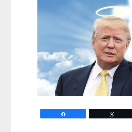
Partagez
Tweete
La rumeur circule dans les