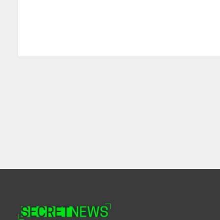
Concernant la canonisation, no
« tout dépendra si l’Eglise est
du miracle ou de la simple bêti