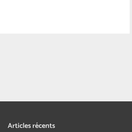
us précise l’archevêque de Paris,
imera que l’élection de Trump tient
se populaire… »
Articles récents