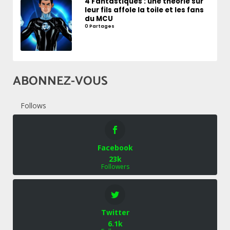
4 Fantastiques : une théorie sur
leur fils affole la toile et les fans
du MCU
0 Partages
ABONNEZ-VOUS
Follows
Facebook
23k
Followers
Twitter
6.1k