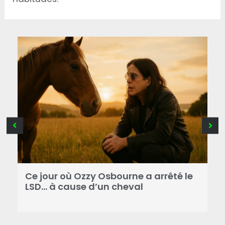
Ce jour où Ozzy Osbourne a arrêté le
C
LSD… à cause d’un cheval
d