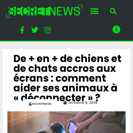
De + en + de chiens et
de chats accros aux
écrans : comment
aider ses animaux à
« déconnecter » ?
octobre 9, 2018
SecretNews