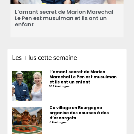
a
L’amant secret de Marion Marechal
r
Le Pen est musulman et ils ont un
enfant
Les + lus cette semaine
L’amant secret de Marion
Marechal Le Pen est musulman
et ils ont un enfant
104 Partages
Ce village en Bourgogne
organise des courses à dos
d’escargots
0 Partages