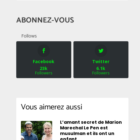
ABONNEZ-VOUS
Follows
Facebook
Twitter
23k
6.1k
Followers
Followers
Vous aimerez aussi
L’amant secret de Marion
Marechal Le Pen est
musulman et ils ont un
enfant