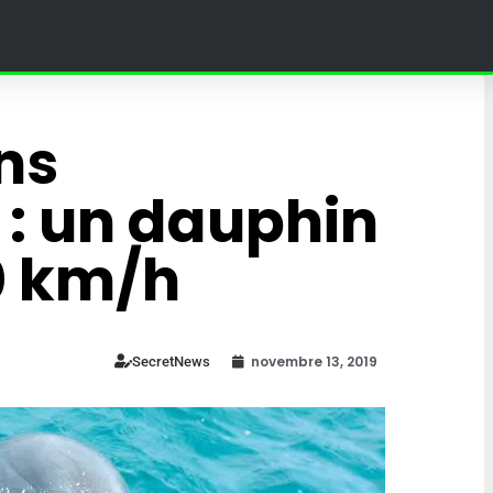
ns
 : un dauphin
0 km/h
novembre 13, 2019
SecretNews
! » – Poutine
jine dans un
 au Grand
Ce village en Bourgogne
in à Moscou
organise des courses à do