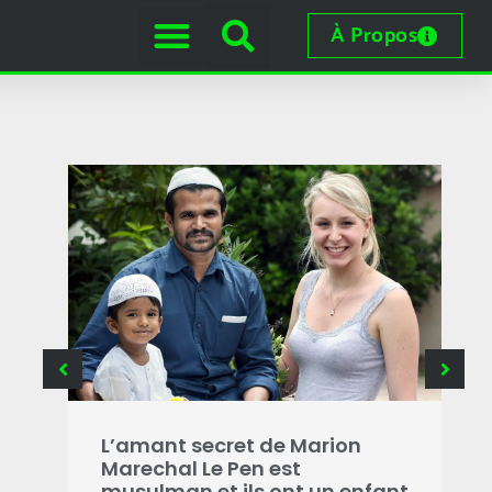
À Propos
B
g
L’amant secret de Marion
i
Marechal Le Pen est
s
musulman et ils ont un enfant