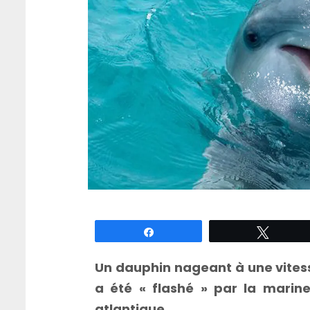
Partagez
Tweete
Un dauphin nageant à une vitess
a été « flashé » par la marin
atlantique.