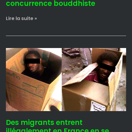
concurrence bouddhiste
Lire la suite »
Des
migrants
entrent
illégalement
en
France
en
se
faisant
livrer
Des migrants entrent
par
Amazon
illégalement en France en se