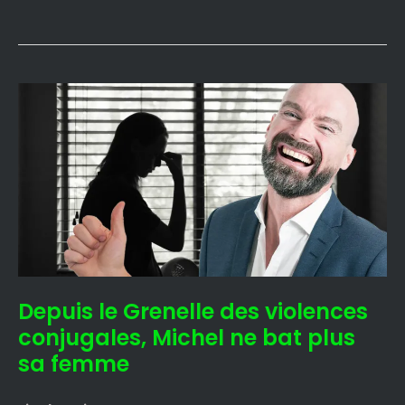
Depuis
le
Grenelle
des
violences
conjugales,
Michel
ne
bat
plus
Depuis le Grenelle des violences
sa
femme
conjugales, Michel ne bat plus
sa femme