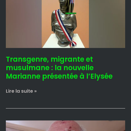
et
musulmane
:
la
nouvelle
Marianne
présentée
à
Transgenre, migrante et
l’Elysée
musulmane : la nouvelle
Marianne présentée à l’Elysée
Lire la suite »
“Retourne
en