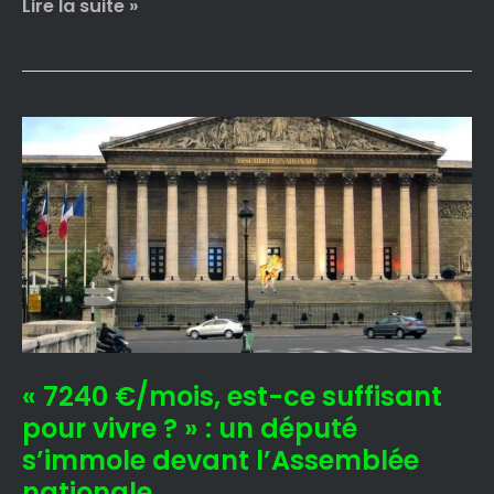
Lire la suite »
« 7240
€/mois,
est-
ce
suffisant
pour
vivre
? »
:
un
« 7240 €/mois, est-ce suffisant
député
s’immole
pour vivre ? » : un député
devant
s’immole devant l’Assemblée
l’Assemblée
nationale