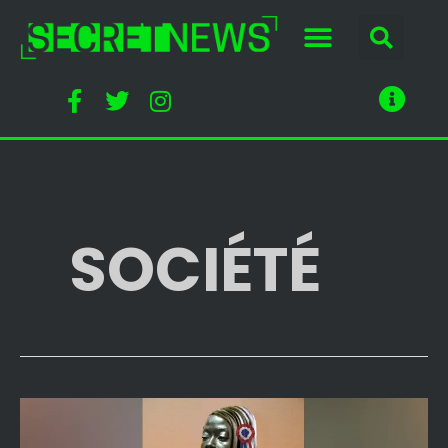
SOCIÉTÉ
Transgenre,
migrante