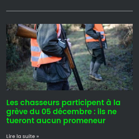
Les
chasseurs
participent
à
la
grève
du
05
décembre
:
Les chasseurs participent à la
ils
ne
grève du 05 décembre : ils ne
tueront
tueront aucun promeneur
aucun
promeneur
Lire la suite »