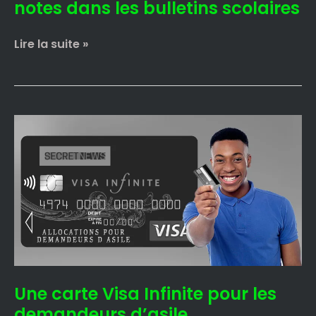
notes dans les bulletins scolaires
Lire la suite »
Une
carte
Visa
Infinite
pour
les
demandeurs
d’asile
Une carte Visa Infinite pour les
demandeurs d’asile