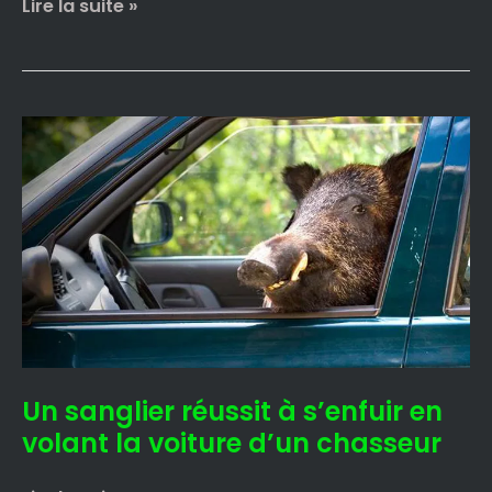
Lire la suite »
Un
sanglier
réussit
à
s’enfuir
en
volant
la
voiture
d’un
chasseur
Un sanglier réussit à s’enfuir en
volant la voiture d’un chasseur