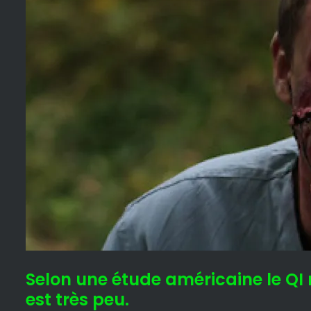
moyen
des
amateurs
de
films
d’horreur
se
situe
entre
70
et
80,
ce
qui
Selon une étude américaine le QI 
est
est très peu.
très