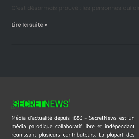
peu.
C’est désormais prouvé : les personnes qui aim
Lire la suite »
Média d’actualité depuis 1886 – SecretNews est un
média parodique collaboratif libre et indépendant
réunissant plusieurs contributeurs. La plupart des