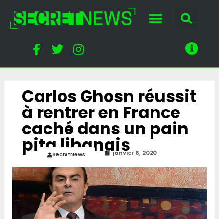
Carlos Ghosn réussit
à rentrer en France
caché dans un pain
pita libanais
janvier 6, 2020
SecretNews