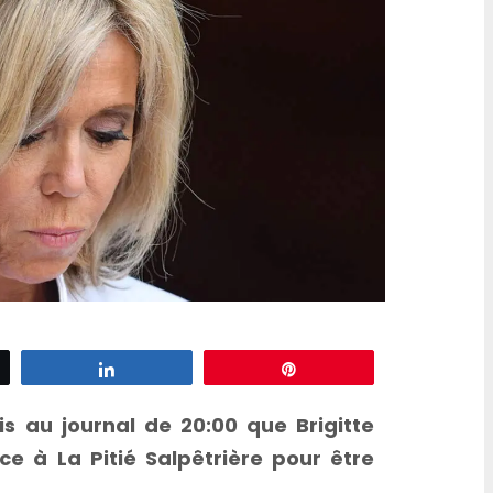
d’escargots
z
Partagez
Épingle
s au journal de 20:00 que Brigitte
 à La Pitié Salpêtrière pour être