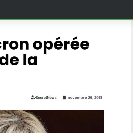
cron opérée
de la
novembre 26, 2018
SecretNews
! » – Poutine
jine dans un
 au Grand
Ce village en Bourgogne
in à Moscou
organise des courses à do