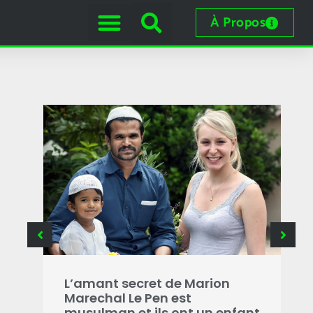
À Propos
B
g
L’amant secret de Marion
i
Marechal Le Pen est
s
musulman et ils ont un enfant