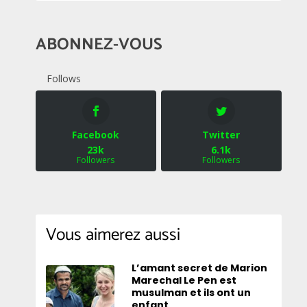
ABONNEZ-VOUS
Follows
Facebook
Twitter
23k
6.1k
Followers
Followers
Vous aimerez aussi
L’amant secret de Marion
Marechal Le Pen est
musulman et ils ont un
enfant