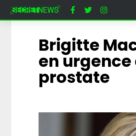
Brigitte Ma
en urgence 
prostate
« Papy toi même 
affrontera Prigo
combat de MMA
Cirque du Kreml