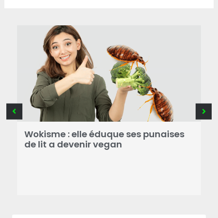
Wokisme : elle éduque ses punaises
P
de lit a devenir vegan
d
 à
s
e