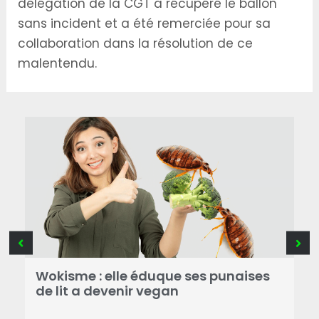
délégation de la CGT a récupéré le ballon
sans incident et a été remerciée pour sa
collaboration dans la résolution de ce
malentendu.
Wokisme : elle éduque ses punaises
P
de lit a devenir vegan
d
 à
s
e