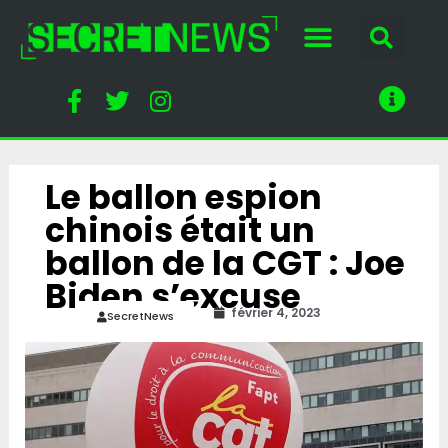
Le ballon espion
chinois était un
ballon de la CGT : Joe
Biden s’excuse
février 4, 2023
SecretNews