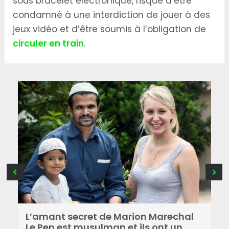
sous bracelet électronique, risque d’être
condamné à une interdiction de jouer à des
jeux vidéo et d’être soumis à l’obligation de
circuler en train
.
B
a
L’amant secret de Marion Marechal
r
Le Pen est musulman et ils ont un