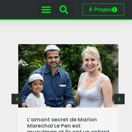
À Propos
B
g
L’amant secret de Marion
i
Marechal Le Pen est
s
musulman et ils ont un enfant