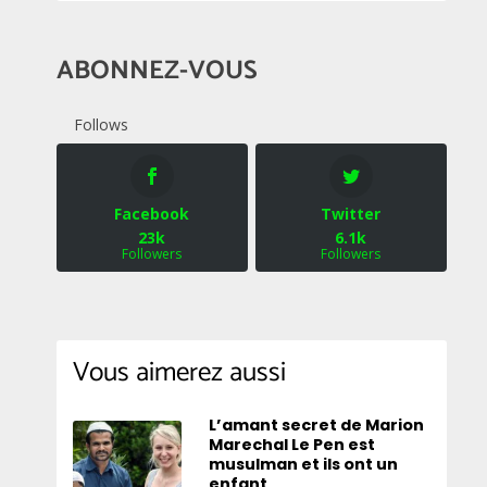
ABONNEZ-VOUS
Follows
Facebook
Twitter
23k
6.1k
Followers
Followers
Vous aimerez aussi
L’amant secret de Marion
Marechal Le Pen est
musulman et ils ont un
enfant