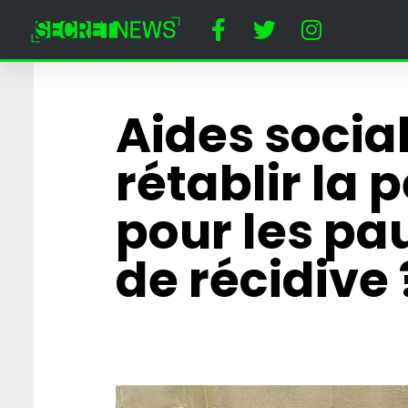
Aides social
rétablir la 
pour les pa
de récidive 
« Papy toi même 
affrontera Prigo
combat de MMA
Cirque du Kreml