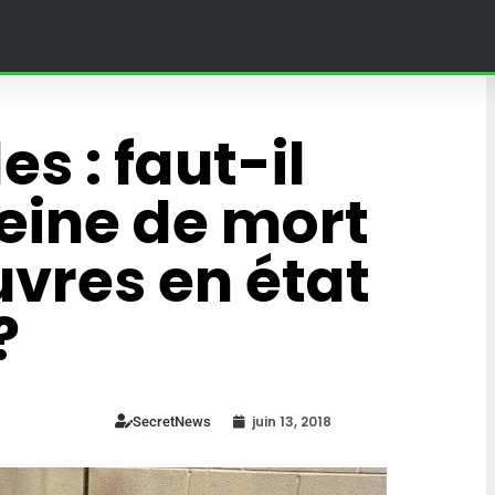
es : faut-il
peine de mort
uvres en état
?
! » – Poutine
juin 13, 2018
SecretNews
jine dans un
 au Grand
Ce village en Bourgogne
in à Moscou
organise des courses à do