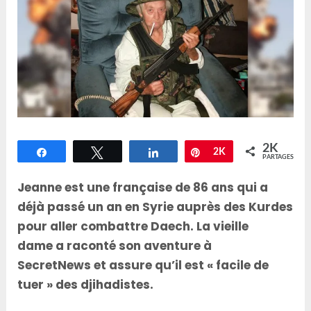
2K
Partagez
Tweetez
Partagez
Épingle
2K
PARTAGES
Jeanne est une française de 86 ans qui a
déjà passé un an en Syrie auprès des Kurdes
pour aller combattre Daech. La vieille
dame a raconté son aventure à
SecretNews et assure qu’il est « facile de
tuer » des djihadistes.