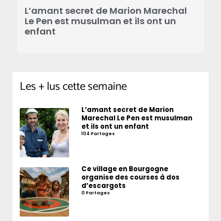
a
L’amant secret de Marion Marechal
r
Le Pen est musulman et ils ont un
enfant
Les + lus cette semaine
L’amant secret de Marion
Marechal Le Pen est musulman
et ils ont un enfant
104 Partages
Ce village en Bourgogne
organise des courses à dos
d’escargots
0 Partages